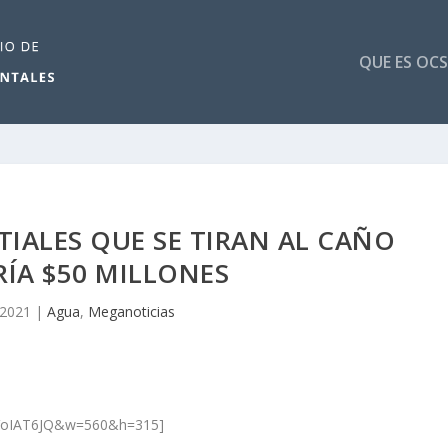
QUE ES OCS
IALES QUE SE TIRAN AL CAÑO
ÍA $50 MILLONES
 2021
|
Agua
,
Meganoticias
ziVoIAT6JQ&w=560&h=315]