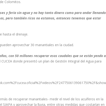
 de Colomitos.
ses y feria sin agua y no hay tanto dinero como para andar llenando
mos, pero también ricos no estamos, entonces tenemos que estar
e hasta el drenaje.
 pueden aprovechar 30 manantiales en la ciudad.
años, con 50 millones recuperar esos caudales que se están yendo a
 CUCEA donde presentó un plan de Gestión Integral del Agua para
ok.com%2Fcucea.oficial%2Fvideos%2F2477506139061750%2F&sho
demás de recuperar manantiales- medir el nivel de los acuíferos en la
del SIAPA y aprovechar la lluvia, entre otras medidas que costarían en