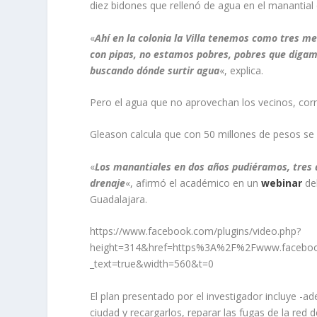
diez bidones que rellenó de agua en el manantial
«
Ahí en la colonia la Villa tenemos como tres me
con pipas, no estamos pobres, pobres que diga
buscando dónde surtir agua
«, explica.
Pero el agua que no aprovechan los vecinos, corr
Gleason calcula que con 50 millones de pesos se
«
Los manantiales en dos años pudiéramos, tres 
drenaje
«, afirmó el académico en un
webinar
del
Guadalajara.
https://www.facebook.com/plugins/video.php?
height=314&href=https%3A%2F%2Fwww.facebo
_text=true&width=560&t=0
El plan presentado por el investigador incluye -a
ciudad y recargarlos, reparar las fugas de la red 