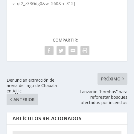
v=qt2_z33Gdg0&w=560&h=315]
COMPARTIR:
PRÓXIMO
Denuncian extracción de
arena del lago de Chapala
en Ajijic
Lanzarán “bombas” para
reforestar bosques
ANTERIOR
afectados por incendios
ARTÍCULOS RELACIONADOS