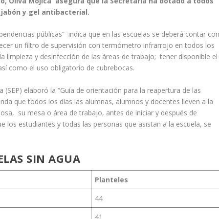
io, Oliva Mojica asegura que la Secretaría ha dotado a todos
jabón y gel antibacterial.
endencias públicas” indica que en las escuelas se deberá contar co
er un filtro de supervisión con termómetro infrarrojo en todos los
a limpieza y desinfección de las áreas de trabajo; tener disponible el
 así como el uso obligatorio de cubrebocas.
ca (SEP) elaboró la “Guía de orientación para la reapertura de las
enda que todos los días las alumnas, alumnos y docentes lleven a la
nosa, su mesa o área de trabajo, antes de iniciar y después de
ue los estudiantes y todas las personas que asistan a la escuela, se
ELAS SIN AGUA
Planteles
44
41