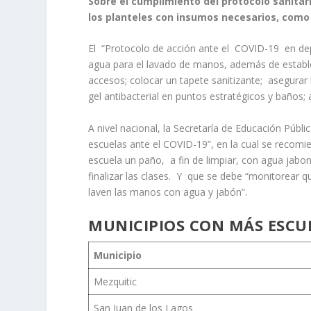
Sobre el cumplimiento del protocolo sanitar
los planteles con insumos necesarios, como 
El “Protocolo de acción ante el COVID-19 en dep
agua para el lavado de manos, además de establec
accesos; colocar un tapete sanitizante; asegurar l
gel antibacterial en puntos estratégicos y baños;
A nivel nacional, la Secretaría de Educación Públi
escuelas ante el COVID-19”, en la cual se recomi
escuela un paño, a fin de limpiar, con agua jabo
finalizar las clases. Y que se debe “monitorear q
laven las manos con agua y jabón”.
MUNICIPIOS CON MÁS ESCU
Municipio
Mezquitic
San Juan de los Lagos