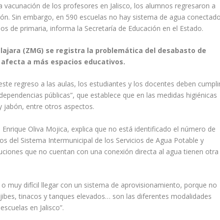
a vacunación de los profesores en Jalisco, los alumnos regresaron a
tación. Sin embargo, en 590 escuelas no hay sistema de agua conectad
nos de primaria, informa la Secretaría de Educación en el Estado.
ajara (ZMG) se registra la problemática del desabasto de
ón afecta a más espacios educativos.
ste regreso a las aulas, los estudiantes y los docentes deben cumpli
dependencias públicas”, que establece que en las medidas higiénicas
 jabón, entre otros aspectos.
o Enrique Oliva Mojica, explica que no está identificado el número de
os del Sistema Intermunicipal de los Servicios de Agua Potable y
tituciones que no cuentan con una conexión directa al agua tienen otra
o muy difícil llegar con un sistema de aprovisionamiento, porque no
jibes, tinacos y tanques elevados… son las diferentes modalidades
scuelas en Jalisco”.