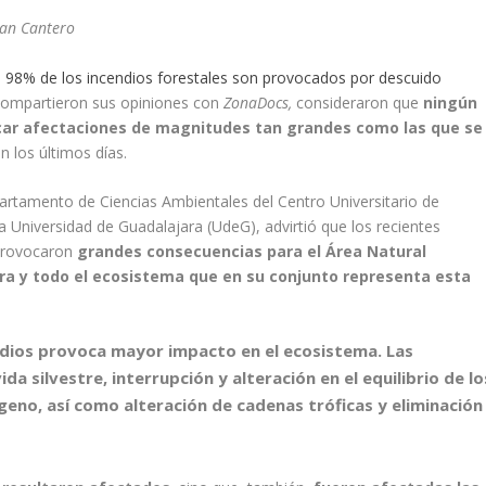
tian Cantero
,
98% de los incendios forestales son provocados por descuido
e compartieron sus opiniones con
ZonaDocs,
consideraron que
ningún
car afectaciones de
magnitudes tan grandes como las que se
n los últimos días.
partamento de Ciencias Ambientales del Centro Universitario de
a Universidad de Guadalajara (UdeG), advirtió que los recientes
 provocaron
grandes consecuencias para el Área Natural
flora y todo el ecosistema que en su conjunto representa esta
endios provoca mayor impacto en el ecosistema. Las
a silvestre, interrupción y alteración en el equilibrio de lo
geno, así como alteración de cadenas tróficas y eliminación