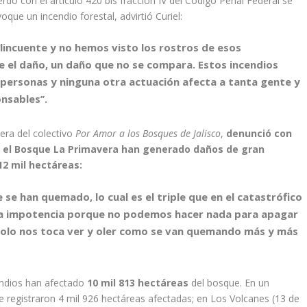
erdo con el artículo 420 bis fracción IV del Código Penal Federal se
ue un incendio forestal, advirtió Curiel:
elincuente y no hemos visto los rostros de esos
e el daño, un daño que no se compara. Estos incendios
e personas y ninguna otra actuación afecta a tanta gente y
nsables’’
.
cera del colectivo
Por Amor a los Bosques de Jalisco
,
denunció con
n el Bosque La Primavera han generado daños de gran
12 mil hectáreas:
se han quemado, lo cual es el triple que en el catastrófico
ha impotencia porque no podemos hacer nada para apagar
 solo nos toca ver y oler como se van quemando más y más
cendios han afectado
10 mil 813 hectáreas
del bosque. En un
se registraron 4 mil 926 hectáreas afectadas; en Los Volcanes (13 de