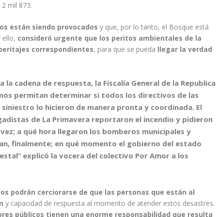
 2 mil 873.
os están siendo provocados
y que, por lo tanto, el Bosque está
 ello,
consideró urgente que los peritos ambientales de la
 peritajes correspondientes
, para que se pueda
llegar la verdad
a la cadena de respuesta, la Fiscalía General de la Republica
 nos permitan determinar si todos los directivos de las
l siniestro lo hicieron de manera pronta y coordinada. El
igadistas de La Primavera reportaron el incendio y pidieron
vez; a qué hora llegaron los bomberos municipales y
pan, finalmente; en qué momento el gobierno del estado
estal’
’ explicó la vocera del colectivo Por Amor a los
nos podrán cerciorarse de que las personas que están al
n
y capacidad de respuesta al momento de atender estos desastres.
dores públicos tienen una enorme responsabilidad que resulta