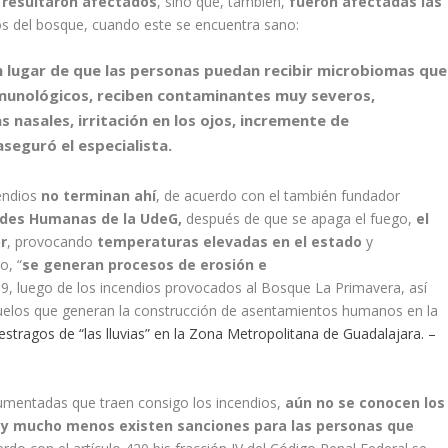
 resultaron afectados
, sino que, también,
fueron afectadas las
os del bosque, cuando este se encuentra sano:
 lugar de que las personas puedan recibir microbiomas que
nmunológicos, reciben contaminantes muy severos,
nasales, irritación en los ojos, incremente de
seguró el especialista.
cendios
no terminan ahí
, de acuerdo con el también fundador
ades Humanas de la UdeG,
después de que se apaga el fuego,
el
r
, provocando
temperaturas elevadas en el estado
y
o, “
se generan procesos de erosión e
9, luego de los incendios provocados al Bosque La Primavera, así
suelos que generan la construcción de asentamientos humanos en la
 estragos de “las lluvias” en la Zona Metropolitana de Guadalajara. –
umentadas que traen consigo los incendios,
aún no se conocen los
o y mucho menos existen
sanciones para las personas que