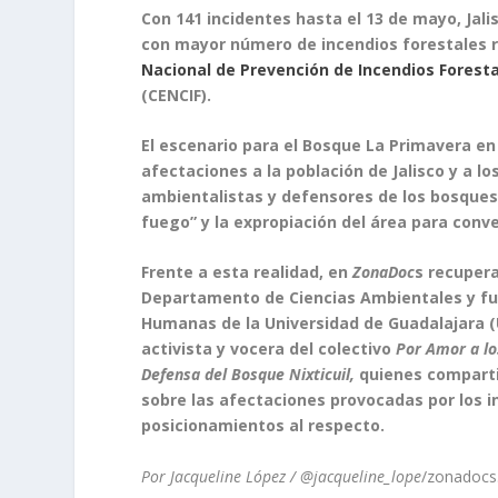
Con 141 incidentes hasta el 13 de mayo, Jal
con mayor número de incendios forestales re
Nacional de Prevención de Incendios Forest
(CENCIF).
El escenario para el Bosque La Primavera
en
afectaciones a la población de Jalisco y a l
ambientalistas y defensores de los bosques 
fuego” y la expropiación del área para conv
Frente a esta realidad, en
ZonaDoc
s recupera
Departamento de Ciencias Ambientales y fu
Humanas de la Universidad de Guadalajara (U
activista y vocera del colectivo
Por Amor a lo
Defensa del Bosque Nixticuil,
quienes comparti
sobre las afectaciones provocadas por los i
posicionamientos al respecto.
Por Jacqueline López / @jacqueline_lope
/zonadocs