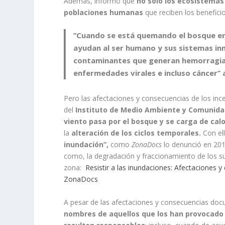
Además, informó que
no solo los ecosistemas
poblaciones humanas
que reciben los benefici
‘’Cuando se está quemando el bosque en
ayudan al ser humano y sus sistemas i
contaminantes que generan hemorragias 
enfermedades virales e incluso cáncer’’
a
Pero las afectaciones y consecuencias de los in
del
Instituto de Medio Ambiente y Comunid
viento pasa por el bosque y se carga de calo
la
alteración de los ciclos temporales.
Con ell
inundación’’,
como
ZonaDocs
lo denunció en 201
como, la degradación y fraccionamiento de los 
zona:
Resistir a las inundaciones: Afectaciones y
ZonaDocs
A pesar de las afectaciones y consecuencias doc
nombres de aquellos que los han provocad