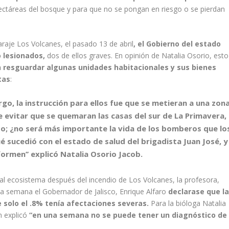
ectáreas del bosque y para que no se pongan en riesgo o se pierdan
raje Los Volcanes, el pasado 13 de abril
, el Gobierno del estado
 lesionados,
dos de ellos graves. En opinión de Natalia Osorio, esto
n resguardar algunas unidades habitacionales y sus bienes
tas
:
go, la instrucción para ellos fue que se metieran a una zon
e evitar que se quemaran las casas del sur de La Primavera,
o; ¿no será más importante la vida de los bomberos que lo
 sucedió con el estado de salud del brigadista Juan José, y
formen’’
explicó Natalia Osorio Jacob.
al ecosistema después del incendio de Los Volcanes, la profesora,
na semana el Gobernador de Jalisco, Enrique Alfaro
declarase que l
 solo el .8% tenía afectaciones severas.
Para la bióloga Natalia
 explicó
“en una semana no se puede tener un diagnóstico de