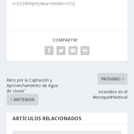
v=EZ2RhhJmIj4&w=560&h=315]
COMPARTIR:
PRÓXIMO
Reto por la Captación y
Aprovechamiento de Agua
de Lluvia”
incendios en el
#bosque#Nixticuil
ANTERIOR
ARTÍCULOS RELACIONADOS