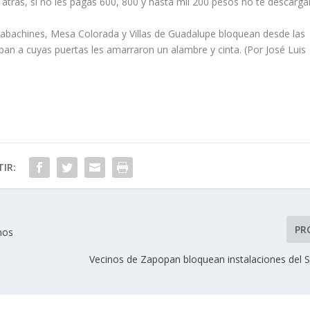
de atrás, si no les pagas 600, 800 y hasta mil 200 pesos no te descarga
abachines, Mesa Colorada y Villas de Guadalupe bloquean desde las
pan a cuyas puertas les amarraron un alambre y cinta. (Por José Luis
IR:
PR
nos
Vecinos de Zapopan bloquean instalaciones del S