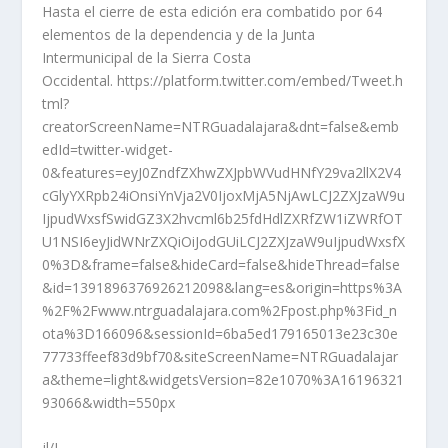
Hasta el cierre de esta edición era combatido por 64
elementos de la dependencia y de la Junta
Intermunicipal de la Sierra Costa
Occidental. https://platform.twitter.com/embed/Tweet.h
tml?
creatorScreenName=NTRGuadalajara&dnt=false&emb
edId=twitter-widget-
0&features=eyJ0ZndfZXhwZXJpbWVudHNfY29va2llX2V4
cGlyYXRpb24iOnsiYnVja2V0IjoxMjA5NjAwLCJ2ZXJzaW9u
IjpudWxsfSwidGZ3X2hvcml6b25fdHdlZXRfZW1iZWRfOT
U1NSI6eyJidWNrZXQiOiJodGUiLCJ2ZXJzaW9uIjpudWxsfX
0%3D&frame=false&hideCard=false&hideThread=false
&id=1391896376926212098&lang=es&origin=https%3A
%2F%2Fwww.ntrguadalajara.com%2Fpost.php%3Fid_n
ota%3D166096&sessionId=6ba5ed179165013e23c30e
77733ffeef83d9bf70&siteScreenName=NTRGuadalajar
a&theme=light&widgetsVersion=82e1070%3A16196321
93066&width=550px
jl/I