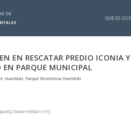
QUE ES OCS
EN EN RESCATAR PREDIO ICONIA Y
 EN PARQUE MUNICIPAL
44
,
Huentitán
,
Parque Resistencia Huentitán
FedpwRj27w&w=560&h=315]