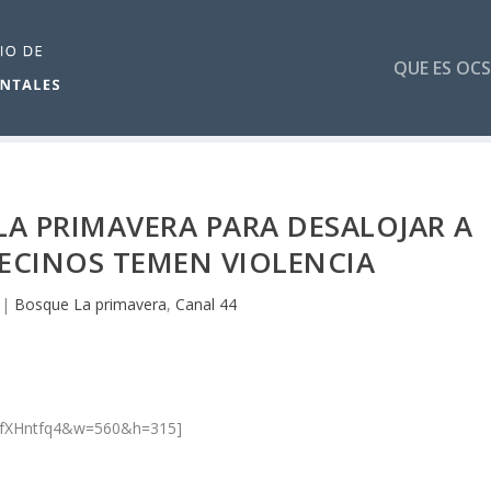
QUE ES OCS
LA PRIMAVERA PARA DESALOJAR A
VECINOS TEMEN VIOLENCIA
|
Bosque La primavera
,
Canal 44
rDfXHntfq4&w=560&h=315]