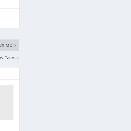
ÓXIMO
Las Canoas’