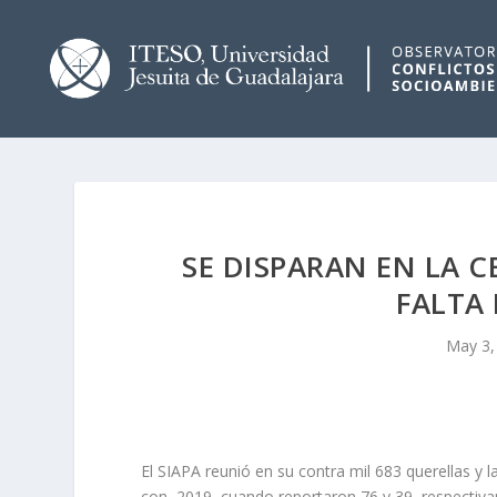
SE DISPARAN EN LA C
FALTA 
May 3,
El SIAPA reunió en su contra mil 683 querellas y 
con 2019, cuando reportaron 76 y 39, respectiv