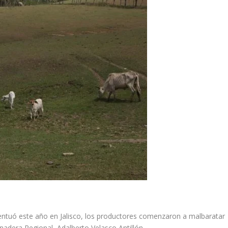
centuó este año en Jalisco, los productores comenzaron a malbaratar
nadera Regional, Adalberto Velasco Antillón.