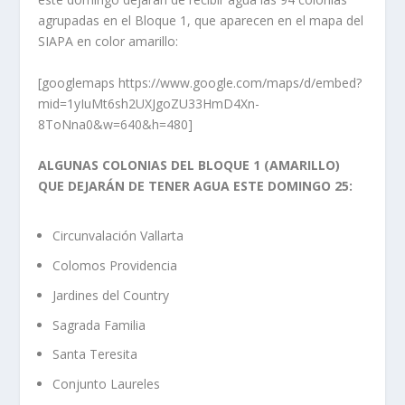
agrupadas en el Bloque 1, que aparecen en el mapa del
SIAPA en color amarillo:
[googlemaps https://www.google.com/maps/d/embed?
mid=1yIuMt6sh2UXJgoZU33HmD4Xn-
8ToNna0&w=640&h=480]
ALGUNAS COLONIAS DEL BLOQUE 1 (AMARILLO)
QUE DEJARÁN DE TENER AGUA ESTE DOMINGO 25:
Circunvalación Vallarta
Colomos Providencia
Jardines del Country
Sagrada Familia
Santa Teresita
Conjunto Laureles