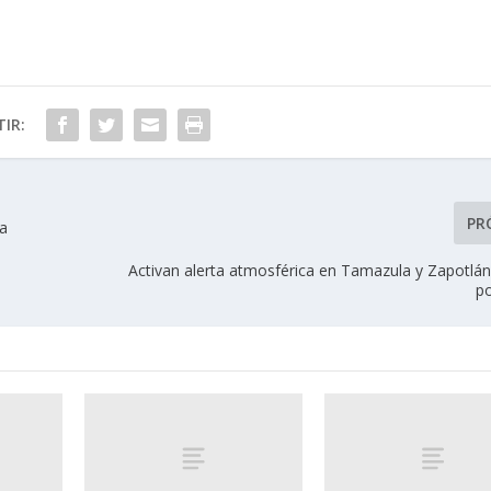
IR:
PR
ua
Activan alerta atmosférica en Tamazula y Zapotlán
po