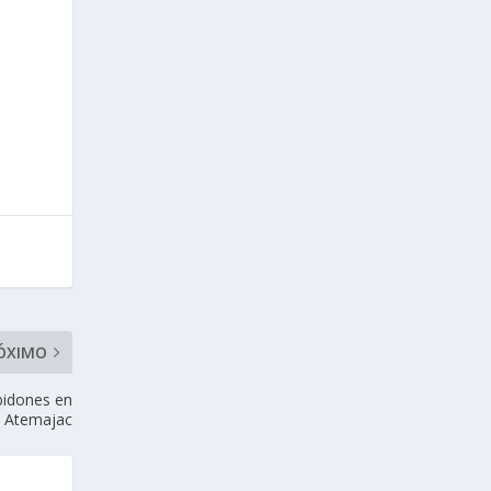
ÓXIMO
bidones en
n Atemajac