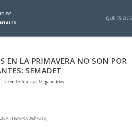
QUE ES OCS
S EN LA PRIMAVERA NO SON POR
ANTES: SEMADET
|
Incendio forestal
,
Meganoticias
VEEsCVHTI&w=560&h=315]