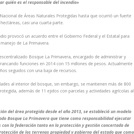
r quién es el responsable del incendio»
Nacional de Áreas Naturales Protegidas hasta que ocurrió un fuerte
hectáreas, casi una cuarta parte.
endio provocó un acuerdo entre el Gobierno Federal y el Estatal para
l manejo de La Primavera.
escentralizado Bosque La Primavera, encargado de administrar y
 arrancando funciones en 2014 con 15 millones de pesos. Actualmente
años seguidos con una baja de recursos.
dades al interior del bosque, sin embargo, se mantienen más de 800
protegida, además de 11 ejidos con parcelas y actividades agrícolas al
ción del área protegida desde el año 2013, se estableció un modelo
zado Bosque La Primavera que tiene como responsabilidad ejecutar
 con la federación tanto en la protección y gestión concertada de
 protección de los terrenos propiedad y gobierno del estado que com