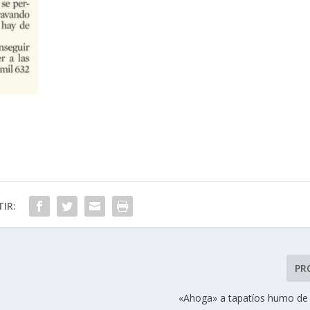
IR:
PR
«Ahoga» a tapatíos humo de