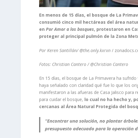
En menos de 15 días, el bosque de La Primave
consumió cinco mil hectáreas del área natur
en
Por Amor a los bosques
, protestaron en Ca
proteger al principal pulmón de la Zona Met
Por Keren Santillán/ @the.only.kxrxn
/ zonadocs.c
Fotos: Christian Cantero / @Christian Cantero
En 15 días, el bosque de La Primavera ha sufrido 
haya señalado con claridad qué fue lo que los orig
manifestaron a las afueras de Casa Jalisco para r
para cuidar el bosque,
lo cual no ha hecho y, p
cercanas al Área Natural Protegida del bos
“Encontrar una solución, no plantar árbol
presupuesto adecuado para la operación de