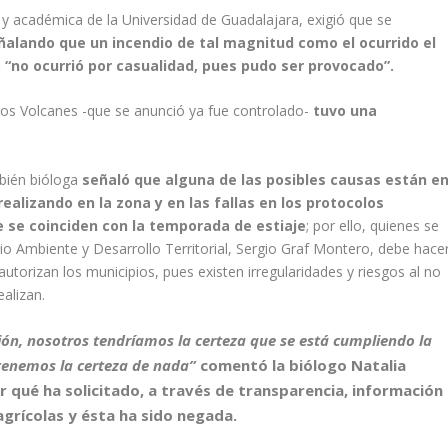
 y académica de la Universidad de Guadalajara, exigió que se
ñalando que un incendio de tal magnitud como el ocurrido el
: “no ocurrió por casualidad, pues pudo ser provocado”.
Los Volcanes -que se anunció ya fue controlado-
tuvo una
mbién bióloga
señaló que alguna de las posibles causas están e
ealizando en la zona y en las fallas en los protocolos
 se coinciden con la temporada de estiaje
; por ello, quienes se
o Ambiente y Desarrollo Territorial, Sergio Graf Montero, debe hace
utorizan los municipios, pues existen irregularidades y riesgos al no
ealizan.
ción, nosotros tendríamos la certeza que se está cumpliendo la
tenemos la certeza de nada”
comentó la biólogo Natalia
r qué ha solicitado, a través de transparencia, información
agrícolas y ésta ha sido negada.