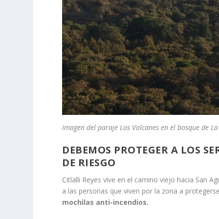
Imagen del paraje Los Volcanes en el bosque de La
DEBEMOS PROTEGER A LOS SE
DE RIESGO
Citlalli Reyes vive en el camino viejo hacia San A
a las personas que viven por la zona a protegerse
mochilas anti-incendios.