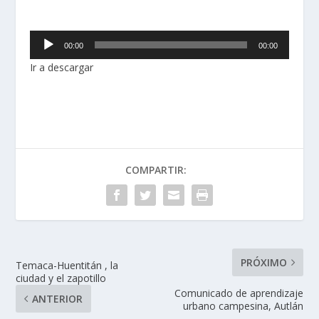
R
00:00
00:00
e
Ir a descargar
p
r
o
d
u
c
t
COMPARTIR:
o
r
d
e
a
PRÓXIMO
Temaca-Huentitán , la
u
ciudad y el zapotillo
d
Comunicado de aprendizaje
ANTERIOR
i
urbano campesina, Autlán
o