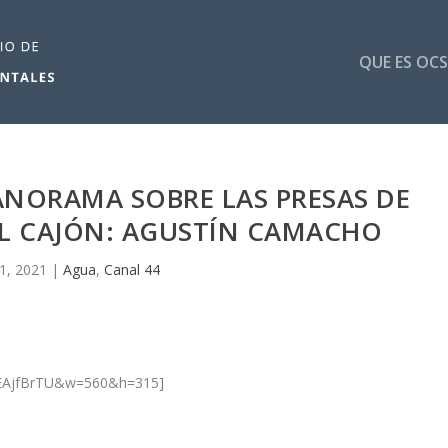
QUE ES OCS
ANORAMA SOBRE LAS PRESAS DE
EL CAJÓN: AGUSTÍN CAMACHO
 1, 2021
|
Agua
,
Canal 44
IdEAjfBrTU&w=560&h=315]