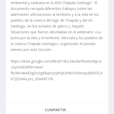
ambiental y sanitaria en la REA Chapala-Santiago”. El
documento recopila diferentes trabajos sobre las
alarmantes afectaciones al territorio y a la vida en los
pueblos de la cuenca del lago de Chapala y del río
Santiago, en los estados de Jalisco y Nayarit.
Situaciones que fueron abordadas en el webinario: «La
lucha por la vida y el territorio: Mezcala y los pueblos de
la cuenca Chapala-Santiago», organizado el pasado
viernes por esta Sección.
https://drive.google.com/file/d/1RuLE8oBef9xn0xMJJLvi
cIryUsRnMfVr/view?
fbclid=IwAR3gZvcigMupsQsJlmyUPebSx5zksquXJBBDLd
6TJQ5xAiLysx_2GwMS1Sk
COMPARTIR: