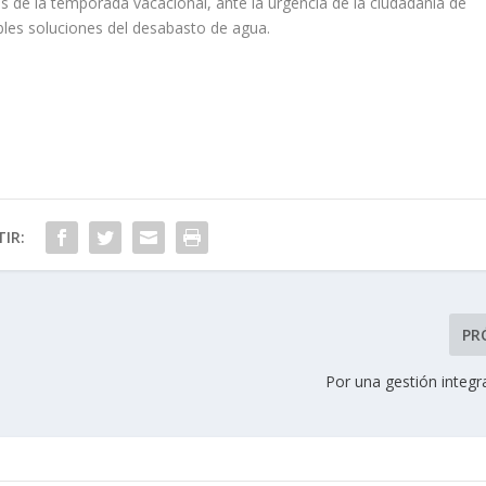
es de la temporada vacacional, ante la urgencia de la ciudadanía de
bles soluciones del desabasto de agua.
IR:
PR
Por una gestión integr