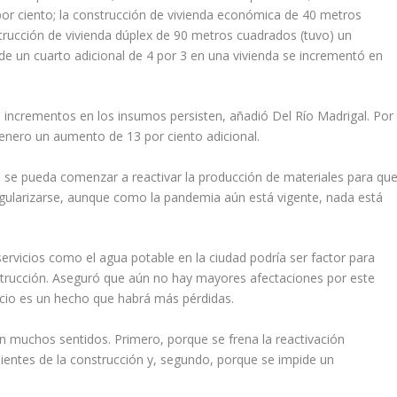
por ciento; la construcción de vivienda económica de 40 metros
trucción de vivienda dúplex de 90 metros cuadrados (tuvo) un
 de un cuarto adicional de 4 por 3 en una vivienda se incrementó en
s incrementos en los insumos persisten, añadió Del Río Madrigal. Por
en enero un aumento de 13 por ciento adicional.
o se pueda comenzar a reactivar la producción de materiales para qu
egularizarse, aunque como la pandemia aún está vigente, nada está
ervicios como el agua potable en la ciudad podría ser factor para
onstrucción. Aseguró que aún no hay mayores afectaciones por este
vicio es un hecho que habrá más pérdidas.
n muchos sentidos. Primero, porque se frena la reactivación
ientes de la construcción y, segundo, porque se impide un