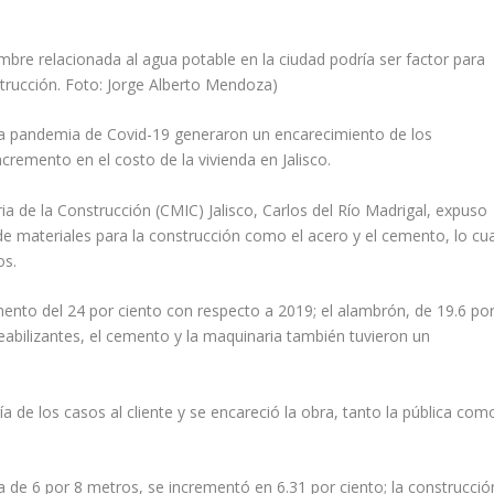
mbre relacionada al agua potable en la ciudad podría ser factor para
nstrucción. Foto: Jorge Alberto Mendoza)
 la pandemia de Covid-19 generaron un encarecimiento de los
ncremento en el costo de la vivienda en Jalisco.
ia de la Construcción (CMIC) Jalisco, Carlos del Río Madrigal, expuso
de materiales para la construcción como el acero y el cemento, lo cua
os.
mento del 24 por ciento con respecto a 2019; el alambrón, de 19.6 po
meabilizantes, el cemento y la maquinaria también tuvieron un
a de los casos al cliente y se encareció la obra, tanto la pública com
a de 6 por 8 metros, se incrementó en 6.31 por ciento; la construcció