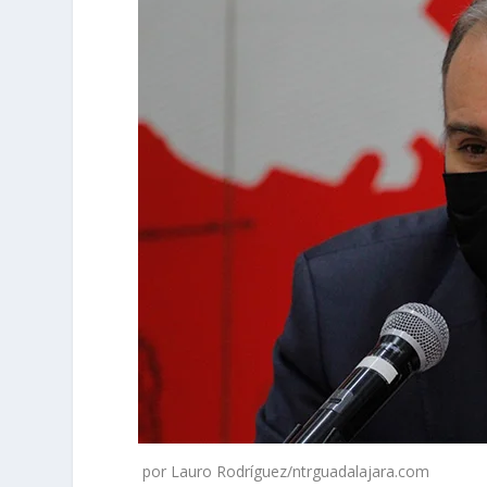
por Lauro Rodríguez/ntrguadalajara.com