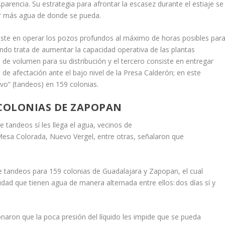
parencia. Su estrategia para afrontar la escasez durante el estiaje se
uir más agua de donde se pueda.
siste en operar los pozos profundos al máximo de horas posibles par
ndo trata de aumentar la capacidad operativa de las plantas
de volumen para su distribución y el tercero consiste en entregar
 de afectación ante el bajo nivel de la Presa Calderón; en este
tivo” (tandeos) en 159 colonias.
 COLONIAS DE ZAPOPAN
tandeos sí les llega el agua, vecinos de
sa Colorada, Nuevo Vergel, entre otras, señalaron que
 tandeos para 159 colonias de Guadalajara y Zapopan, el cual
dad que tienen agua de manera alternada entre ellos: dos días sí y
ionaron que la poca presión del líquido les impide que se pueda