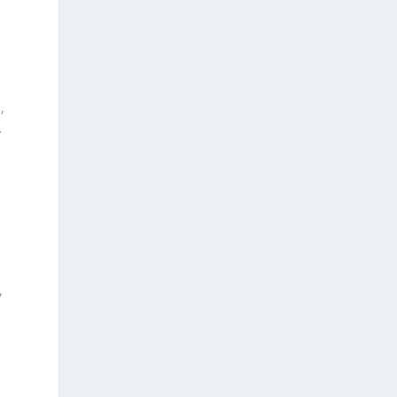
,
.
,