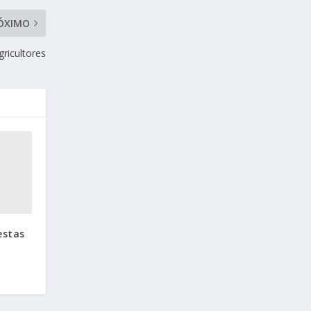
ÓXIMO
gricultores
estas