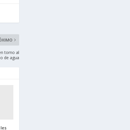
ÓXIMO
en torno al
to de agua
les