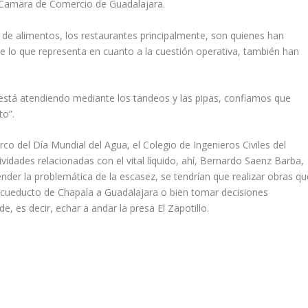
 Camara de Comercio de Guadalajara.
ro de alimentos, los restaurantes principalmente, son quienes han
lo que representa en cuanto a la cuestión operativa, también han
o está atendiendo mediante los tandeos y las pipas, confiamos que
to”.
co del Día Mundial del Agua, el Colegio de Ingenieros Civiles del
tividades relacionadas con el vital líquido, ahí, Bernardo Saenz Barba,
nder la problemática de la escasez, se tendrían que realizar obras qu
 acueducto de Chapala a Guadalajara o bien tomar decisiones
e, es decir, echar a andar la presa El Zapotillo.