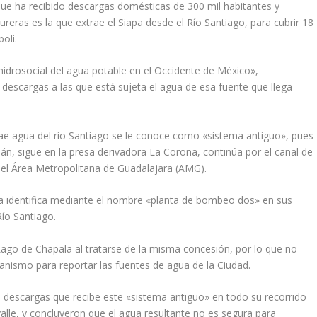
ue ha recibido descargas domésticas de 300 mil habitantes y
eras es la que extrae el Siapa desde el Río Santiago, para cubrir 18
oli.
lo hidrosocial del agua potable en el Occidente de México»,
s descargas a las que está sujeta el agua de esa fuente que llega
xtrae agua del río Santiago se le conoce como «sistema antiguo», pues
án, sigue en la presa derivadora La Corona, continúa por el canal de
 del Área Metropolitana de Guadalajara (AMG).
 la identifica mediante el nombre «planta de bombeo dos» en sus
Río Santiago.
ago de Chapala al tratarse de la misma concesión, por lo que no
rganismo para reportar las fuentes de agua de la Ciudad.
las descargas que recibe este «sistema antiguo» en todo su recorrido
valle, y concluyeron que el agua resultante no es segura para