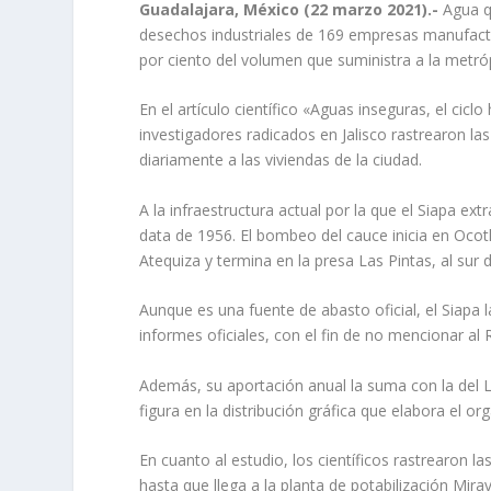
Guadalajara, México (22 marzo 2021).-
Agua q
desechos industriales de 169 empresas manufactur
por ciento del volumen que suministra a la metróp
En el artículo científico «Aguas inseguras, el cic
investigadores radicados en Jalisco rastrearon la
diariamente a las viviendas de la ciudad.
A la infraestructura actual por la que el Siapa e
data de 1956. El bombeo del cauce inicia en Ocotl
Atequiza y termina en la presa Las Pintas, al sur
Aunque es una fuente de abasto oficial, el Siapa
informes oficiales, con el fin de no mencionar al 
Además, su aportación anual la suma con la del L
figura en la distribución gráfica que elabora el o
En cuanto al estudio, los científicos rastrearon 
hasta que llega a la planta de potabilización Mira