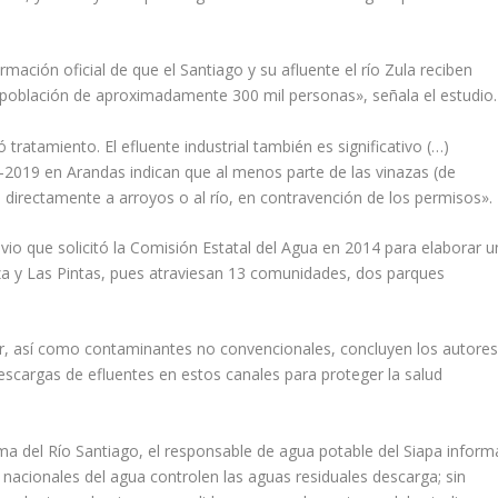
mación oficial de que el Santiago y su afluente el río Zula reciben
a población de aproximadamente 300 mil personas», señala el estudio.
 tratamiento. El efluente industrial también es significativo (…)
8-2019 en Arandas indican que al menos parte de las vinazas (de
 directamente a arroyos o al río, en contravención de los permisos».
vio que solicitó la Comisión Estatal del Agua en 2014 para elaborar u
za y Las Pintas, pues atraviesan 13 comunidades, dos parques
ar, así como contaminantes no convencionales, concluyen los autore
escargas de efluentes en estos canales para proteger la salud
ma del Río Santiago, el responsable de agua potable del Siapa inform
 nacionales del agua controlen las aguas residuales descarga; sin