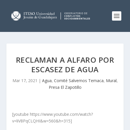
RECLAMAN A ALFARO POR
ESCASEZ DE AGUA
Mar 17, 2021
|
Agua
,
Comité Salvemos Temaca
,
Mural
,
Presa El Zapotillo
[youtube https://www.youtube.com/watch?
v=liV8PqCLQHI&w=560&h=315]