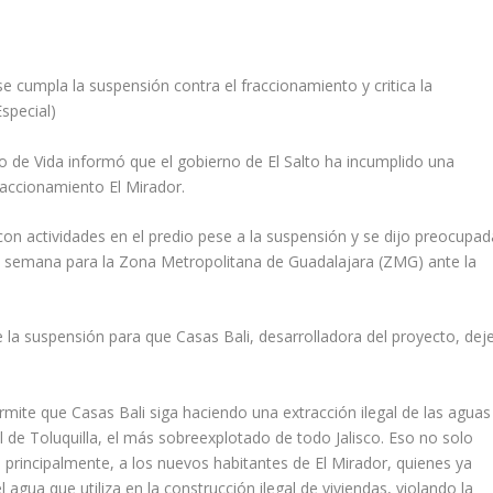
 cumpla la suspensión contra el fraccionamiento y critica la
Especial)
o de Vida informó que el gobierno de El Salto ha incumplido una
fraccionamiento El Mirador.
n actividades en el predio pese a la suspensión y se dijo preocupad
a semana para la Zona Metropolitana de Guadalajara (ZMG) ante la
e la suspensión para que Casas Bali, desarrolladora del proyecto, dej
ermite que Casas Bali siga haciendo una extracción ilegal de las aguas
l de Toluquilla, el más sobreexplotado de todo Jalisco. Eso no solo
, principalmente, a los nuevos habitantes de El Mirador, quienes ya
agua que utiliza en la construcción ilegal de viviendas, violando la