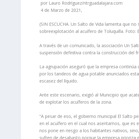
por Lauro Rodríguez/ntrguadalajara.com
4 de Marzo de 2021,
(SIN ESCUCHA. Un Salto de Vida lamenta que no se
sobreexplotación al acuífero de Toluquilla. Foto: 
A través de un comunicado, la asociación Un Salt
suspensión definitiva contra la construcción del 
La agrupación aseguró que la empresa continúa co
por los tandeos de agua potable anunciados est
escasez del líquido.
Ante este escenario, exigió al Municipio que acat
de explotar los acuíferos de la zona.
“A pesar de eso, el gobierno municipal El Salto p
en el acuífero en el cual nos asentamos, que es e
nos pone en riesgo a los habitantes nativos, sino
sufren de desabasto porque la empresa prioriza el 