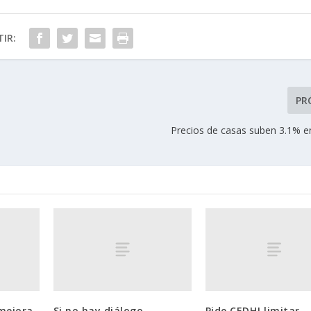
IR:
PR
Precios de casas suben 3.1% en
 mejora
Si no hay diálogo
Pide CEDHJ limitar