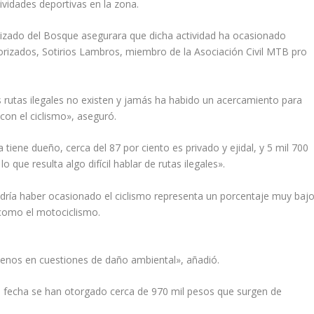
ividades deportivas en la zona.
izado del Bosque asegurara que dicha actividad ha ocasionado
orizados, Sotirios Lambros, miembro de la Asociación Civil MTB pro
 rutas ilegales no existen y jamás ha habido un acercamiento para
con el ciclismo», aseguró.
iene dueño, cerca del 87 por ciento es privado y ejidal, y 5 mil 700
 que resulta algo difícil hablar de rutas ilegales».
ría haber ocasionado el ciclismo representa un porcentaje muy baj
como el motociclismo.
nos en cuestiones de daño ambiental», añadió.
 la fecha se han otorgado cerca de 970 mil pesos que surgen de