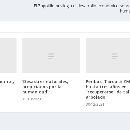
El Zapotillo privilegia el desarrollo económico sob
huma
termo y
‘Desastres naturales,
Peribús: Tardará Z
propiciados por la
hasta tres años en
humanidad’
“recuperarse” de tal
arbolado
15/10/2023
30/12/2021