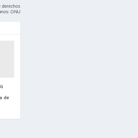
re derechos
nos: ONU
MG
a de