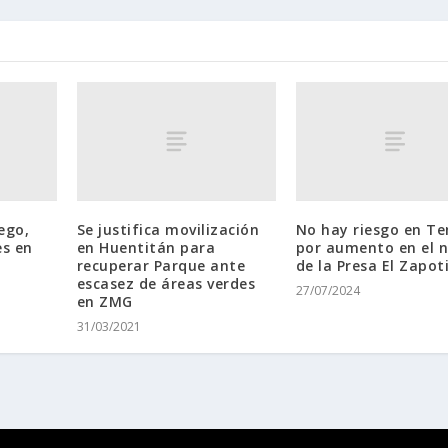
ego,
Se justifica movilización
No hay riesgo en T
es en
en Huentitán para
por aumento en el n
recuperar Parque ante
de la Presa El Zapoti
escasez de áreas verdes
27/07/2024
en ZMG
31/03/2021