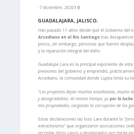
-7 diciembre, 20203
0
GUADALAJARA, JALISCO.
Han pasado 11 años desde que el Gobierno del e
Arcediano en el Río Santiago
tras desaparecer
pesos, sin embargo, personas que fueron desplaz
y la reparación integral del daño.
Guadalupe Lara es la principal exponente de este
presiones del gobierno y emprendió, prácticamen
Arcediano, la comunidad donde Lupita tenía su tie
“Los proyectos dejan muchas enseñanzas, mucho do
y desagradables. Al mismo tiempo, yo
por la lucha
mis propiedades, cargando la corrupción de los go
Estas declaraciones las hizo Lara durante la “Jorn
extractivismo” que organizaron asociaciones civi
recordar otros casos y desplazados por mega pr