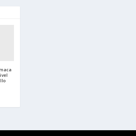
emaca
ivel
llo