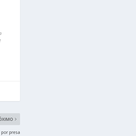
a
e
ÓXIMO
 por presa