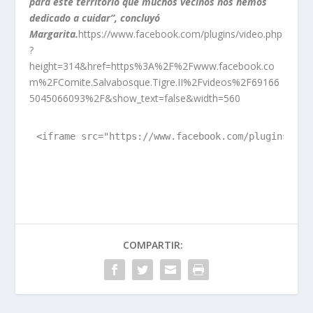
para este territorio que muchos vecinos nos hemos
dedicado a cuidar”, concluyó
Margarita.
https://www.facebook.com/plugins/video.php
?
height=314&href=https%3A%2F%2Fwww.facebook.co
m%2FComite.Salvabosque.Tigre.II%2Fvideos%2F69166
5045066093%2F&show_text=false&width=560
<iframe src="https://www.facebook.com/plugins/vid
COMPARTIR: