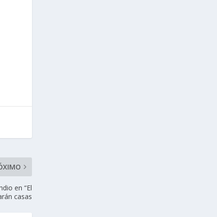
ÓXIMO
dio en “El
carán casas