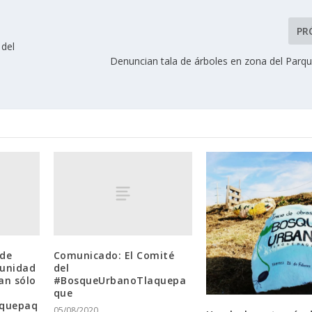
PR
 del
Denuncian tala de árboles en zona del Parq
 de
Comunicado: El Comité
munidad
del
an sólo
#BosqueUrbanoTlaquepa
que
aquepaq
05/08/2020