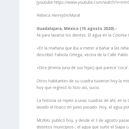
[youtube https://www.youtube.com/watch?v=r
Rebeca Herrejón/Mural
Guadalajara, México (15 agosto 2020).-
Ni para lavarse los dientes. El agua en la Coloni
«En la mañana que iba a meter a bañar a las niñas,
describió Fabiola Ortega, vecina de la Calle Pablo
«Dice Jimena (una de sus hijas) que parece ‘coca’.
Otros habitantes de su cuadra tuvieron hoy la mis
hoy que regresó lo hizo así, sucio.
La historia se repite a unas cuadras de ahí, en l
lavado el tinaco en junio pasado. Hoy, el agua pot
MURAL publicó hoy, y desde el 3 de agosto pasad
distintos municipios-, el agua que surte el Siapa c