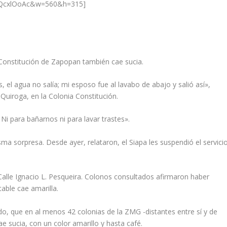
rmQcxlOoAc&w=560&h=315]
a Constitución de Zapopan también cae sucia.
 el agua no salía; mi esposo fue al lavabo de abajo y salió así»,
 Quiroga, en la Colonia Constitución.
 Ni para bañarnos ni para lavar trastes».
ma sorpresa. Desde ayer, relataron, el Siapa les suspendió el servicio
a Calle Ignacio L. Pesqueira. Colonos consultados afirmaron haber
able cae amarilla.
o, que en al menos 42 colonias de la ZMG -distantes entre sí y de
ae sucia, con un color amarillo y hasta café.