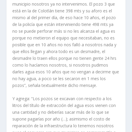
municipio nosotros ya no intervenimos. El pozo 3 que
está en la de Colotlán tiene 398 mts y su aforo es el
mismo al del primer día, de eso hace 10 años, el pozo
de la policía que están intervi­niendo tiene 498 mts ya
no se puede perforar más si no les alcanza el agua es
porque no metieron el equipo que nece­sitaban, no es
posible que en 10 años no nos falló a noso­tros nada y
que ellos llegan y ahora todo es un desmadre, el
desmadre lo traen ellos por­que no tienen gente 24 hrs
como lo hacíamos nosotros, si nosotros pudimos
darles agua esos 10 años que no vengan a decirme que
no hay agua, a poco se les secaron en 1 mes los
pozos”, señala tex­tualmente dicho mensaje.
Y agrega: “Los pozos se excavan con respecto a los
litros del título de extracción del agua esos vienen con
una cantidad y no deberías sacar más de lo que se
supone pa­garías por año (…); asimis­mo el costo de
reparación de la infraestructura lo tenemos nosotros