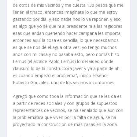
de otros de mis vecinos y me cuesta 130 pesos que me
lle­nen el tinaco, entonces imagí­nate lo que me estoy
gastando por día, y eso nadie nos lo va reponer, y eso
es algo que yo sé que ni al presidente ni a las regidoras
esas que andan queriendo hacer campaña les importa;
entonces aquí la cosa es sencilla, lo que necesitamos
es que se nos dé el agua otra vez, yo tengo muchos
años con mi casa y no pasaba esto, pero nomás hizo
Lemus (el alcalde Pablo Lemus) lo del video donde
clausuró lo de la constructora Javer y ya a par­tir de ahí
es cuando empezó el problema”, indicó el señor
Roberto González, uno de los vecinos inconformes.
Agregó que como toda la información que se les da es
a partir de redes sociales y con grupos de supuestos
represen­tantes de vecinos, se ha señala­do que aun con
la problemática que viven por la falta de agua, se ha
proyectado la construc­ción de más casas en la zona.