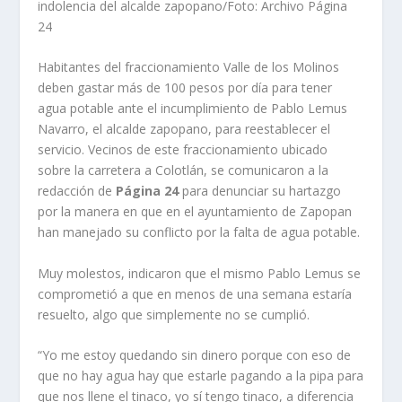
indolencia del alcalde zapopano/Foto: Archivo Página
24
Habitantes del fracciona­miento Valle de los Molinos
deben gastar más de 100 pe­sos por día para tener
agua potable ante el incumplimien­to de Pablo Lemus
Navarro, el alcalde zapopano, para re­establecer el
servicio. Vecinos de este fraccio­namiento ubicado
sobre la carretera a Colotlán, se co­municaron a la
redacción de
Página 24
para denunciar su hartazgo
por la manera en que en el ayuntamiento de Zapopan
han manejado su conflicto por la falta de agua potable.
Muy molestos, indicaron que el mismo Pablo Lemus se
comprometió a que en menos de una semana estaría
resuel­to, algo que simplemente no se cumplió.
“Yo me estoy quedando sin dinero porque con eso de
que no hay agua hay que es­tarle pagando a la pipa para
que nos llene el tinaco, yo sí tengo tinaco, a diferencia