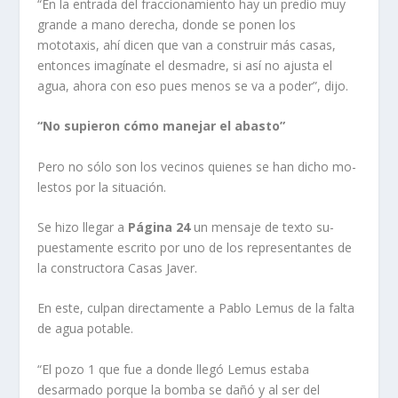
“En la entrada del fraccio­namiento hay un predio muy
grande a mano derecha, don­de se ponen los
mototaxis, ahí dicen que van a construir más casas,
entonces imagínate el desmadre, si así no ajusta el
agua, ahora con eso pues me­nos se va a poder”, dijo.
“No supieron cómo
manejar el abasto”
Pero no sólo son los veci­nos quienes se han dicho mo­
lestos por la situación.
Se hizo llegar a
Página 24
un mensaje de texto su­
puestamente escrito por uno de los representantes de
la constructora Casas Javer.
En este, culpan directa­mente a Pablo Lemus de la falta
de agua potable.
“El pozo 1 que fue a donde llegó Lemus estaba
desarma­do porque la bomba se dañó y al ser del