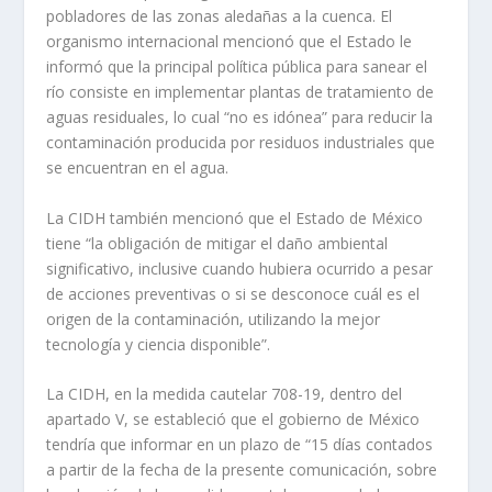
pobladores de las zonas aledañas a la cuen­ca. El
organismo internacio­nal mencionó que el Estado le
informó que la principal polí­tica pública para sanear el
río consiste en implementar plan­tas de tratamiento de
aguas residuales, lo cual “no es idó­nea” para reducir la
contami­nación producida por residuos industriales que
se encuentran en el agua.
La CIDH también men­cionó que el Estado de Méxi­co
tiene “la obligación de mitigar el daño ambiental
significativo, inclusive cuan­do hubiera ocurrido a pesar
de acciones preventivas o si se desconoce cuál es el
ori­gen de la contaminación, utilizando la mejor
tecnología y ciencia disponible”.
La CIDH, en la medida cautelar 708-19, dentro del
apartado V, se estableció que el gobierno de México
tendría que informar en un plazo de “15 días contados
a partir de la fecha de la presente comu­nicación, sobre