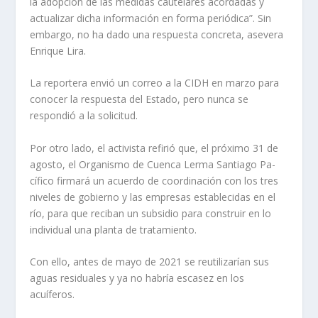
la adopción de las medidas cautelares acordadas y
actualizar dicha información en forma perió­dica”. Sin
embargo, no ha dado una respuesta concreta, asevera
Enrique Lira.
La reportera envió un co­rreo a la CIDH en marzo para
conocer la respuesta del Esta­do, pero nunca se
respondió a la solicitud.
Por otro lado, el activis­ta refirió que, el próximo 31 de
agosto, el Organismo de Cuenca Lerma Santiago Pa­
cífico firmará un acuerdo de coordinación con los tres
ni­veles de gobierno y las em­presas establecidas en el
río, para que reciban un subsidio para construir en lo
individual una planta de tratamiento.
Con ello, antes de mayo de 2021 se reutilizarían sus
aguas residuales y ya no ha­bría escasez en los
acuíferos.