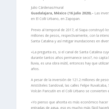
Julio Cárdenas/mural
Guadalajara, México (16 julio 2020).-
Las inver
en El Colli Urbano, en Zapopan.
Previo al temporal de 2017, el Siapa construyó lo
millones de pesos, respectivamente, con la intenc
Santa Catalina y así mitigar inundaciones en dive
«La pregunta es, si el canal de Santa Catalina cuy
durante tantos años permanece seco?, no capta llu
lluvia, es una obra inútil, entonces hay que util
años.
A pesar de la inversión de 121.2 millones de pes
Aristóteles Sandoval, las calles Felipe Ruvalcab
Volcán Paricutín en el Colli Urbano se convierten 
«Yo pienso que ahorita es más económico hacer la
entradas de agua, eso es mucho más fácil hacerl