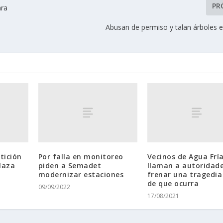
PR
ara
Abusan de permiso y talan árboles e
tición
Por falla en monitoreo
Vecinos de Agua Frí
laza
piden a Semadet
llaman a autoridade
modernizar estaciones
frenar una tragedia
de que ocurra
09/09/2022
17/08/2021