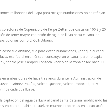
siones millonarias del Siapa para mitigar inundaciones no se reflejan
s colectores de Copérnico y de Felipe Zetter que costaron 100.8 y 20.
ión de tener mayor captación de agua de lluvia hacia el canal de
rsas colonias como El Colli Urbano.
o costo fue altísimo, fue para evitar inundaciones, ¿por qué el canal
via, ese fue el error. O sea, construyeron el canal, pero no capta
izarla», señaló José Campos Fonseca, vecino de la zona desde hace 33
os en ambas obras de hace tres años durante la Administración de
a, Susana Gómez Palafox, Volcán Quinceo, Volcán Popocatépetl y
en ríos cada que llueve.
 captación del agua de lluvia al canal Santa Catalina modificando la
o y yo creo que ahí se resuelven muchos problemas en la captación