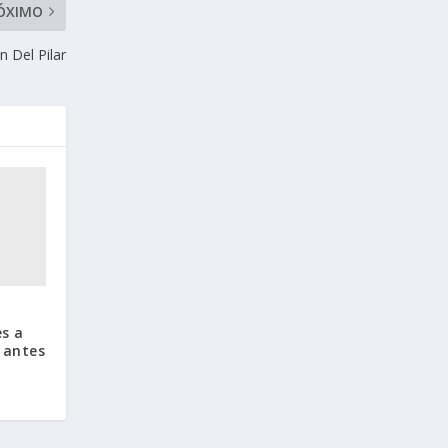
ÓXIMO
n Del Pilar
a
s a
 antes