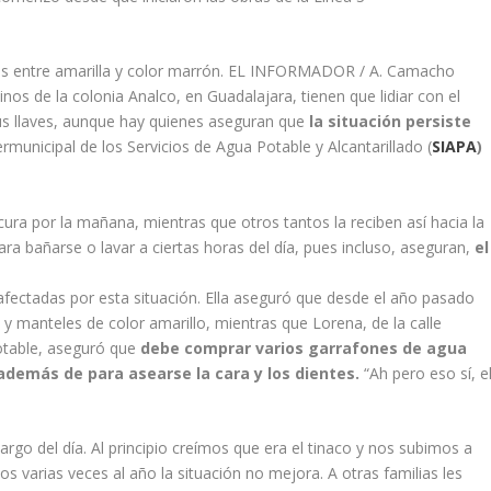
erías entre amarilla y color marrón. EL INFORMADOR / A. Camacho
inos de la colonia Analco, en Guadalajara, tienen que lidiar con el
 sus llaves, aunque hay quienes aseguran que
la situación persiste
rmunicipal de los Servicios de Agua Potable y Alcantarillado (
SIAPA
)
ra por la mañana, mientras que otros tantos la reciben así hacia la
ra bañarse o lavar a ciertas horas del día, pues incluso, aseguran,
el
ía afectadas por esta situación. Ella aseguró que desde el año pasado
y manteles de color amarillo, mientras que Lorena, de la calle
potable, aseguró que
debe comprar varios garrafones de agua
 además de para asearse la cara y los dientes.
“Ah pero eso sí, e
largo del día. Al principio creímos que era el tinaco y nos subimos a
 varias veces al año la situación no mejora. A otras familias les