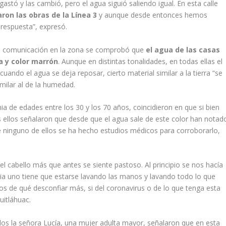
gastó y las cambió, pero el agua siguió saliendo igual. En esta calle
aron las obras de la Línea 3
y aunque desde entonces hemos
 respuesta”, expresó.
de comunicación en la zona se comprobó que
el agua de las casas
la y color marrón
. Aunque en distintas tonalidades, en todas ellas el
 cuando el agua se deja reposar, cierto material similar a la tierra “se
milar al de la humedad.
a de edades entre los 30 y los 70 años, coincidieron en que si bien
ellos señalaron que desde que el agua sale de este color han notad
e ninguno de ellos se ha hecho estudios médicos para corroborarlo,
 cabello más que antes se siente pastoso. Al principio se nos hacía
ia uno tiene que estarse lavando las manos y lavando todo lo que
os de qué desconfiar más, si del coronavirus o de lo que tenga esta
uitláhuac.
llos la señora Lucía, una mujer adulta mayor, señalaron que en esta