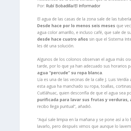
Por:
Rubí Bobadilla/El Informador
El agua de las casas de la zona sale de las tub
Desde hace por lo menos seis meses
que vec
agua color amarillo, e incluso café, que sale de
desde hace cuatro años
sin que el Sistema Inte
les dé una solución.
Algunos de los colonos observan el agua más oscu
tarde, por lo que ya han adecuado sus horarios pa
agua “percude” su ropa blanca
.
Lía es una de las vecinas de la calle J. Luis Verd
esta agua ha manchado su ropa, toallas, cortinas 
Cuitláhuac, quien desconfía de que el agua sea 
purificada para lavar sus frutas y verduras,
recibo llega puntual”, añadió.
“Aquí sale limpia en la mañana y se pone así a lo 
lavarlo, pero después vimos que aunque lo lavemos