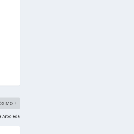
ÓXIMO
a Arboleda