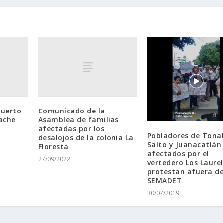
Huerto
Comunicado de la
ache
Asamblea de familias
afectadas por los
Pobladores de Tonal
desalojos de la colonia La
Salto y Juanacatlán
Floresta
afectados por el
27/09/2022
vertedero Los Laure
protestan afuera d
SEMADET
30/07/2019