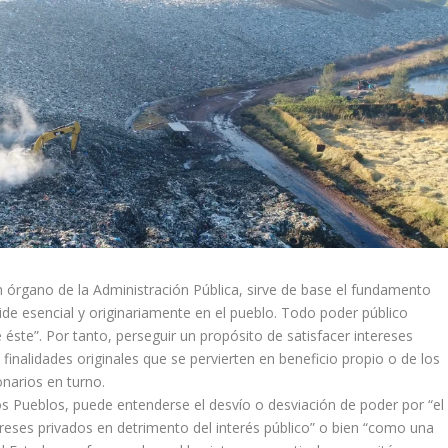
n órgano de la Administración Pública, sirve de base el fundamento
side esencial y originariamente en el pueblo. Todo poder público
 éste”. Por tanto, perseguir un propósito de satisfacer intereses
 finalidades originales que se pervierten en beneficio propio o de los
onarios en turno.
s Pueblos, puede entenderse el desvío o desviación de poder por “el
ereses privados en detrimento del interés público” o bien “como una