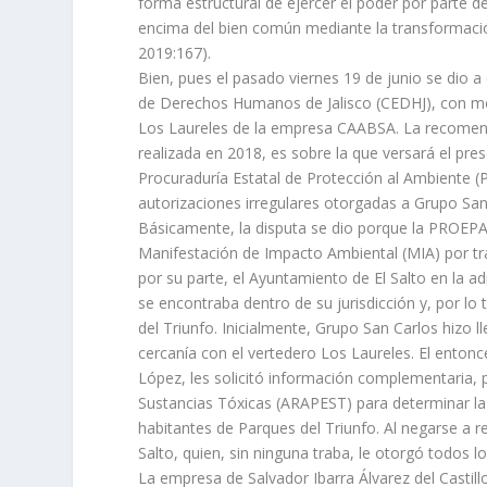
forma estructural de ejercer el poder por parte de
encima del bien común mediante la transformación
2019:167).
Bien, pues el pasado viernes 19 de junio se dio 
de Derechos Humanos de Jalisco (CEDHJ), con mo
Los Laureles de la empresa CAABSA. La recomenda
realizada en 2018, es sobre la que versará el pres
Procuraduría Estatal de Protección al Ambiente (
autorizaciones irregulares otorgadas a Grupo San
Básicamente, la disputa se dio porque la PROEP
Manifestación de Impacto Ambiental (MIA) por tra
por su parte, el Ayuntamiento de El Salto en la
se encontraba dentro de su jurisdicción y, por lo
del Triunfo. Inicialmente, Grupo San Carlos hizo 
cercanía con el vertedero Los Laureles. El ent
López, les solicitó información complementaria, 
Sustancias Tóxicas (ARAPEST) para determinar la
habitantes de Parques del Triunfo. Al negarse a r
Salto, quien, sin ninguna traba, le otorgó todos
La empresa de Salvador Ibarra Álvarez del Castillo