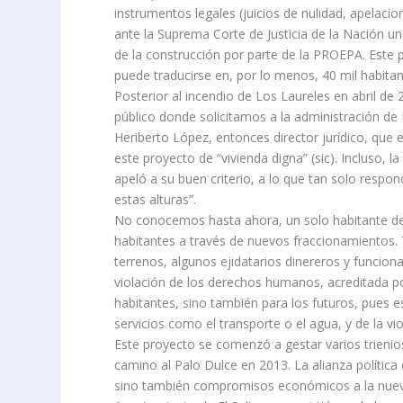
instrumentos legales (juicios de nulidad, apelac
ante la Suprema Corte de Justicia de la Nación un
de la construcción por parte de la PROEPA. Este 
puede traducirse en, por lo menos, 40 mil habita
Posterior al incendio de Los Laureles en abril 
público donde solicitamos a la administración de 
Heriberto López, entonces director jurídico, que 
este proyecto de “vivienda digna” (sic). Incluso, 
apeló a su buen criterio, a lo que tan solo resp
estas alturas”.
No conocemos hasta ahora, un solo habitante de 
habitantes a través de nuevos fraccionamientos. Ta
terrenos, algunos ejidatarios dinereros y funcion
violación de los derechos humanos, acreditada p
habitantes, sino también para los futuros, pues e
servicios como el transporte o el agua, y de la v
Este proyecto se comenzó a gestar varios trieni
camino al Palo Dulce en 2013. La alianza polític
sino también compromisos económicos a la nueva,