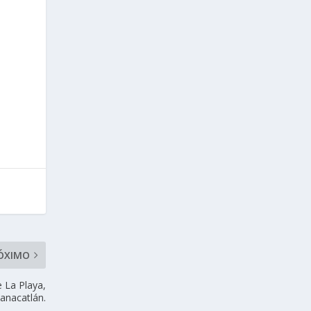
ÓXIMO
e La Playa,
uanacatlán.