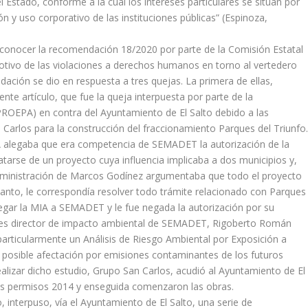
l Estado, conforme a la cual los intereses particulares se sitúan por
 y uso corporativo de las instituciones públicas” (Espinoza,
a conocer la recomendación 18/2020 por parte de la Comisión Estatal
tivo de las violaciones a derechos humanos en torno al vertedero
ción se dio en respuesta a tres quejas. La primera de ellas,
ente artículo, que fue la queja interpuesta por parte de la
PROEPA) en contra del Ayuntamiento de El Salto debido a las
 Carlos para la construcción del fraccionamiento Parques del Triunfo
A alegaba que era competencia de SEMADET la autorización de la
tarse de un proyecto cuya influencia implicaba a dos municipios y,
 administración de Marcos Godínez argumentaba que todo el proyecto
 tanto, le correspondía resolver todo trámite relacionado con Parques
llegar la MIA a SEMADET y le fue negada la autorización por su
onces director de impacto ambiental de SEMADET, Rigoberto Román
particularmente un Análisis de Riesgo Ambiental por Exposición a
 posible afectación por emisiones contaminantes de los futuros
ealizar dicho estudio, Grupo San Carlos, acudió al Ayuntamiento de El
 los permisos 2014 y enseguida comenzaron las obras.
, interpuso, vía el Ayuntamiento de El Salto, una serie de