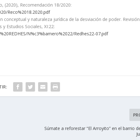
o, (2020), Recomendación 18/2020:
2020/Reco%2018.2020.pdf
conceptual y naturaleza jurídica de la desviación de poder. Revisión
 y Estudios Sociales, XI:22:
ista%20REDHES/N%c3%bamero%2022/Redhes22-07.pdf
IR:
PR
Súmate a reforestar “El Arroyito” en el barrio d
J