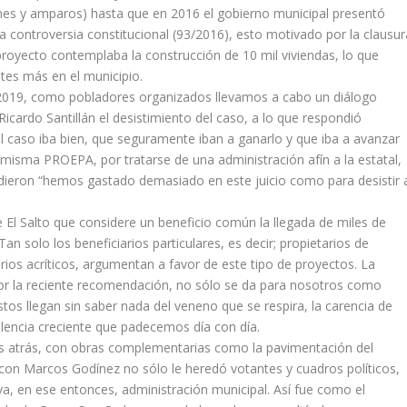
iones y amparos) hasta que en 2016 el gobierno municipal presentó
a controversia constitucional (93/2016), esto motivado por la clausur
proyecto contemplaba la construcción de 10 mil viviendas, lo que
ntes más en el municipio.
de 2019, como pobladores organizados llevamos a cabo un diálogo
Ricardo Santillán el desistimiento del caso, a lo que respondió
el caso iba bien, que seguramente iban a ganarlo y que iba a avanzar
la misma PROEPA, por tratarse de una administración afín a la estatal,
ondieron “hemos gastado demasiado en este juicio como para desistir 
El Salto que considere un beneficio común la llegada de miles de
n solo los beneficiarios particulares, es decir; propietarios de
arios acríticos, argumentan a favor de este tipo de proyectos. La
or la reciente recomendación, no sólo se da para nosotros como
stos llegan sin saber nada del veneno que se respira, la carencia de
iolencia creciente que padecemos día con día.
os atrás, con obras complementarias como la pavimentación del
a con Marcos Godínez no sólo le heredó votantes y cuadros políticos,
 en ese entonces, administración municipal. Así fue como el