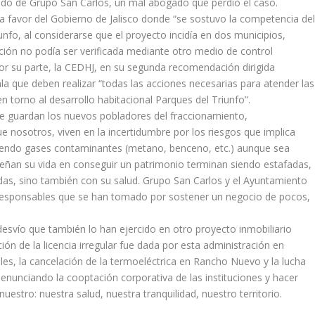
gado de Grupo San Carlos, un mal abogado que perdió el caso.
a favor del Gobierno de Jalisco donde “se sostuvo la competencia de
nfo, al considerarse que el proyecto incidía en dos municipios,
ción no podía ser verificada mediante otro medio de control
Por su parte, la CEDHJ, en su segunda recomendación dirigida
la que deben realizar “todas las acciones necesarias para atender las
n torno al desarrollo habitacional Parques del Triunfo”.
e guardan los nuevos pobladores del fraccionamiento,
 nosotros, viven en la incertidumbre por los riesgos que implica
tiendo gases contaminantes (metano, benceno, etc.) aunque sea
peñan su vida en conseguir un patrimonio terminan siendo estafadas,
as, sino también con su salud. Grupo San Carlos y el Ayuntamiento
irresponsables que se han tomado por sostener un negocio de pocos,
desvío que también lo han ejercido en otro proyecto inmobiliario
ón de la licencia irregular fue dada por esta administración en
eles, la cancelación de la termoeléctrica en Rancho Nuevo y la lucha
enunciando la cooptación corporativa de las instituciones y hacer
estro: nuestra salud, nuestra tranquilidad, nuestro territorio.