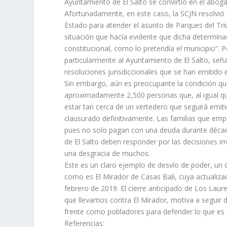
Ayuntamiento de El Salto se convirtió en el abo
Afortunadamente, en este caso, la SCJN resolvió 
Estado para atender el asunto de Parques del Triu
situación que hacía evidente que dicha determina
constitucional, como lo pretendía el municipio”. 
particularmente al Ayuntamiento de El Salto, seña
resoluciones jurisdiccionales que se han emitido e
Sin embargo, aún es preocupante la condición qu
aproximadamente 2,500 personas que, al igual que
estar tan cerca de un vertedero que seguirá emi
clausurado definitivamente. Las familias que em
pues no solo pagan con una deuda durante décad
de El Salto deben responder por las decisiones 
una desgracia de muchos.
Este es un claro ejemplo de desvío de poder, un 
como es El Mirador de Casas Bali, cuya actualizaci
febrero de 2019. El cierre anticipado de Los Laur
que llevamos contra El Mirador, motiva a seguir d
frente como pobladores para defender lo que es nu
Referencias: