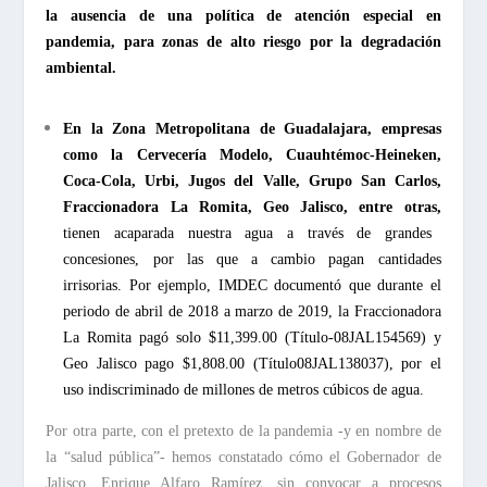
la ausencia de una política de atención especial en
pandemia, para zonas de alto riesgo por la degradación
ambiental.
En la Zona Metropolitana de Guadalajara, empresas
como la
Cervecería Modelo, Cuauhtémoc-Heineken,
Coca-Cola, Urbi, Jugos del Valle, Grupo San Carlos,
Fraccionadora La Romita, Geo Jalisco, entre otras,
tienen
acaparada nuestra agua a través de grandes
concesiones, por las que a cambio pagan cantidades
irrisorias. Por ejemplo, IMDEC documentó que durante el
periodo de abril de 2018 a marzo de 2019, la Fraccionadora
La Romita pagó solo $11,399.00 (Título-08JAL154569) y
Geo Jalisco pago $1,808.00 (Título
08JAL138037
), por el
uso indiscriminado de millones de metros cúbicos de agua.
Por otra parte, con el pretexto de la pandemia -y en nombre de
la “salud pública”- hemos constatado cómo el Gobernador de
Jalisco, Enrique Alfaro Ramírez, sin convocar a procesos