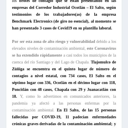
los
brotes de contagio que se están presentando en las
empresas del Corredor Industrial Ocotlán – El Salto, según
testimonios de los trabajadores(as) de la empresa
Benchmark Electronics (de giro no esencial), al momento se
han presentado 3 casos de Covid19 en su plantilla laboral.
Por ser esta zona de alto riesgo y vulnerabilidad
debido a los
elevados niveles de contaminación ambiental,
este Coronavirus
se ha extendido rápidamente
a casi todos los municipios de la
cuenca del río Santiago y del Lago de Chapala.
Tlajomulco de
Zúñiga se encuentra en el quinto lugar de número de
contagios a nivel estatal, con 734 casos, El Salto en el
séptimo lugar con 336, Ocotlán en el décimo lugar con 118,
Poncitlán con 48 casos, Chapala con 29 y
Juanacatlán con
18
.
Y, como lo advertimos en comunicados anteriores, la
pandemia ya afectó a las personas enfermas por la
contaminación ambiental.
En El Salto, de las 15 personas
fallecidas por COVID-19, 11 padecían enfermedades
crónicas graves derivadas de la contaminación ambiental; y