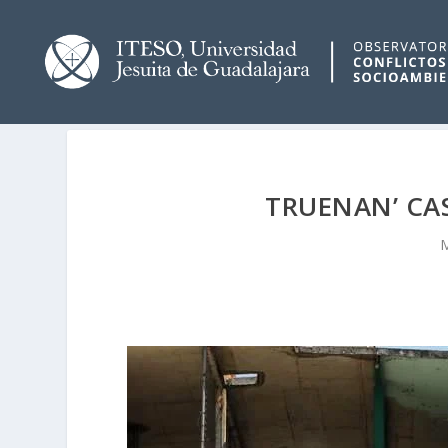
TRUENAN’ CA
M