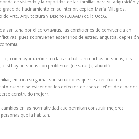
anda de vivienda y la capacidad de las familias para su adquisición y
to grado de hacinamiento en su interior, explicó María Milagros,
io de Arte, Arquitectura y Diseño (CUAAD) de la UdeG.
ia sanitaria por el coronavirus, las condiciones de convivencia en
flictivas, pues sobrevienen escenarios de estrés, angustia, depresió
 economía.
cio, con mayor razón si en la casa habitan muchas personas, o si
e, o si hay personas con problemas (de salud)», abundó.
miliar, en toda su gama, son situaciones que se acentúan en
nto cuando se evidencian los defectos de esos diseños de espacios
aberse construido mejor».
r cambios en las normatividad que permitan construir mejores
 personas que la habitan.