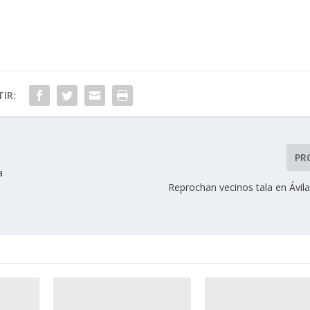
IR:
PR
a
Reprochan vecinos tala en Ávi