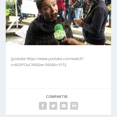
[youtube https://www.youtube.com/watch?
v=8i20FOuCNIE&w=560&h=315]
COMPARTIR: