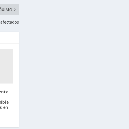
ÓXIMO
 afectados
dente
sible
s en