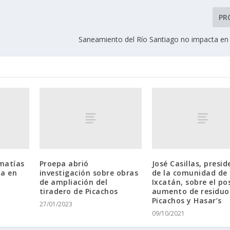
PR
Saneamiento del Río Santiago no impacta en
imatías
Proepa abrió
José Casillas, presi
ua en
investigación sobre obras
de la comunidad de
de ampliación del
Ixcatán, sobre el po
tiradero de Picachos
aumento de residuo
Picachos y Hasar’s
27/01/2023
09/10/2021