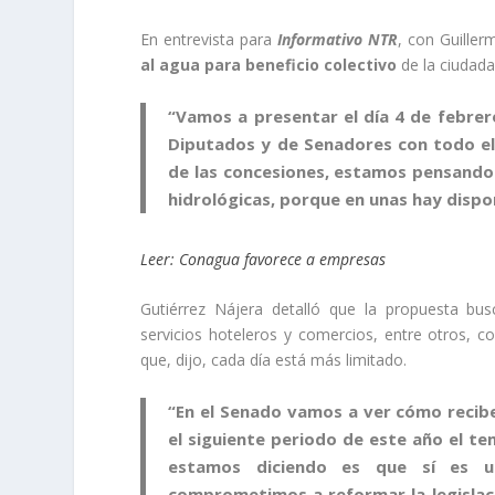
En entrevista para
Informativo NTR
, con Guiller
al agua para beneficio colectivo
de la ciudada
“Vamos a presentar el día
4 de febrer
Diputados y de Senadores con todo el c
de las concesiones,
estamos pensando 
hidrológicas
, porque en unas hay dispo
Leer: Conagua favorece a empresas ​
Gutiérrez Nájera detalló que la propuesta bu
servicios hoteleros y comercios, entre otros, c
que, dijo, cada día está más limitado.
“En el Senado vamos a ver cómo recib
el siguiente periodo de este año el t
estamos diciendo es que sí es u
comprometimos a reformar la legislac