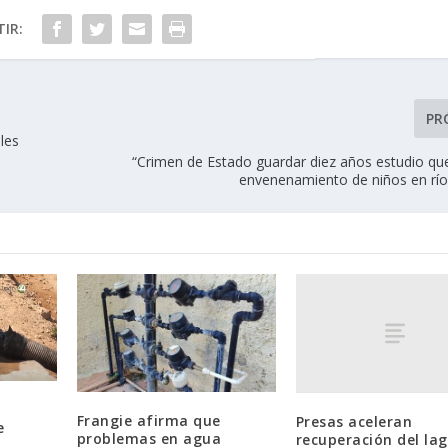
IR:
PR
les
“Crimen de Estado guardar diez años estudio qu
envenenamiento de niños en río
l
Frangie afirma que
Presas aceleran
e
problemas en agua
recuperación del la