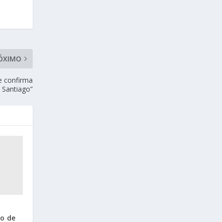
ÓXIMO
e confirma
 Santiago”
go de