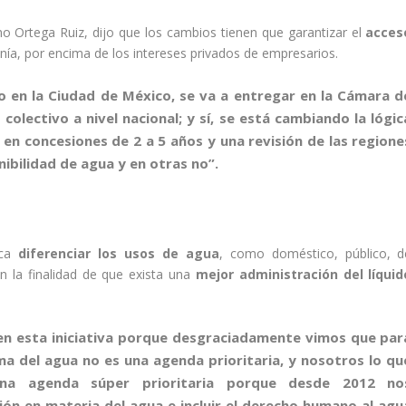
mo Ortega Ruiz, dijo que los cambios tienen que garantizar el
acces
nía, por encima de los intereses privados de empresarios.
o en la Ciudad de México
, se va a entregar en la Cámara d
olectivo a nivel nacional; y sí, se está cambiando la lógic
en concesiones de 2 a 5 años
y una
revisión de las regione
nibilidad de agua y en otras no”.
sca
diferenciar los usos de agua
, como doméstico, público, d
on la finalidad de que exista una
mejor administración del líquid
en esta iniciativa porque desgraciadamente vimos que par
ema del agua
no es una agenda prioritaria
, y nosotros lo qu
na agenda súper prioritaria porque
desde 2012 no
ión
en materia del agua e incluir el
derecho humano al agu