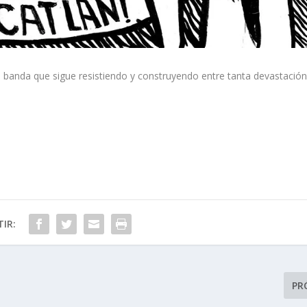
banda que sigue resistiendo y construyendo entre tanta devastación
IR:
PR