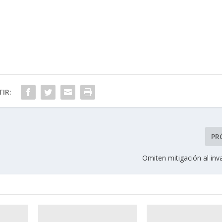
IR:
PR
Omiten mitigación al inv