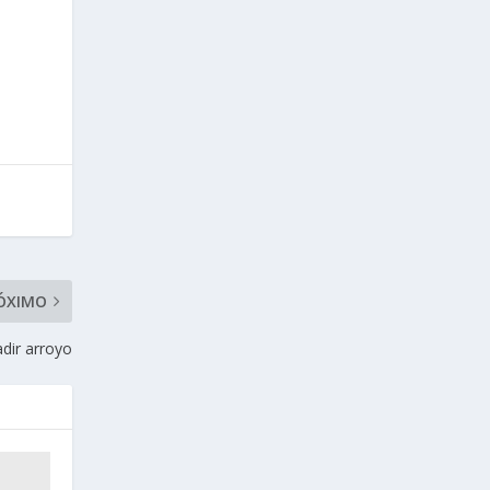
ÓXIMO
adir arroyo