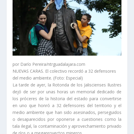
por Darío Pereira/ntrguadalajara.com
NUEVAS CARAS. El colectivo recordó a 32 defensores
del medio ambiente. (Foto: Especial)
La tarde de ayer, la Rotonda de los Jaliscienses Ilustres
dejó de ser por unas horas un memorial dedicado de
los próceres de la historia del estado para convertirse
en uno que honró a 32 defensores del territorio y el
medio ambiente que han sido asesinados, perseguidos
o desaparecidos por oponerse a cuestiones como la
tala ilegal, la contaminación y aprovechamiento privado
de ríos o a megaproyectos mineros.