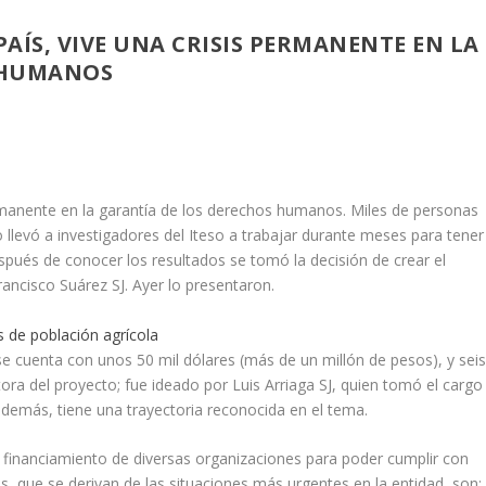
PAÍS, VIVE UNA CRISIS PERMANENTE EN LA
 HUMANOS
ermanente en la garantía de los
derechos humanos
. Miles de personas
o llevó a investigadores del
Iteso
a trabajar durante meses para tener
spués de conocer los resultados se tomó la decisión de crear el
Francisco Suárez SJ. Ayer lo presentaron.
 de población agrícola
se cuenta con unos 50 mil dólares (más de un millón de pesos), y sei
ora del proyecto; fue ideado por Luis Arriaga SJ, quien tomó el cargo
además, tiene una trayectoria reconocida en el tema.
an financiamiento de diversas organizaciones para poder cumplir con
, que se derivan de las situaciones más urgentes en la entidad, son: