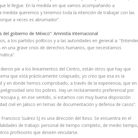
 que le llegue. En la medida en que vamos acompañando a
ma medida queremos y tenemos toda la intención de trabajar con las
 porque a veces es abrumador”.
 del gobierno de México”: Amnistía Internacional
 a los partidos políticos y a las autoridades en general a: “Entende
s en una grave crisis de derechos humanos, que necesitamos
mática”.
ieron pie a los lineamientos del Centro, están otros que hay que
stema que está prácticamente colapsado, yo creo que esa es la
dad y en donde hemos comprobado, a través de la experiencia, que en
peligrosidad sino los pobres. Hay un reclutamiento preferencial por
preocupa y, en ese sentido, sí estamos con muy buena disposición
edad civil en Jalisco en temas de documentación y defensa de casos”.
ia Francisco Suárez SJ es una dirección del Iteso. Se encuentra en el
odalidades de trabajo: personal de tiempo completo, de medio tiempo
otros profesores que deseen vincularse.