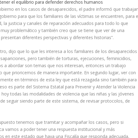
tener el equilibrio para defender derechos humanos
gobierno en los casos de desaparecidos, el padre informó que trabaja
gobierno para que los familiares de las víctimas se encuentren, para e
d, la justicia y canales de reparación adecuados para todo lo que
a muy problemático y también creo que se tiene que ver de una
resentan diferentes perspectivas y diferentes historias”.
tro, dijo que lo que les interesa a los familiares de los desaparecidos
sapariciones, pero también de torturas, ejecuciones, feminicidios,
s a abordar son temas que nos interesan, entonces un trabajo
algo que prioricemos de manera importante. En segundo lugar, ver con
lamente en términos de esta ley que está rezagada sino también para
eso es parte del Sistema Estatal para Prevenir y Atender la Violencia
 hoy todas las modalidades de violencia que las niñas y las jóvenes
de seguir siendo parte de este sistema, de revisar protocolos, de
 supuesto tenemos que tramitar y acompañar los casos, pero si
a vamos a poder tener una respuesta institucional y más
s en este estado que haya una Fiscalía que responda adecuada,