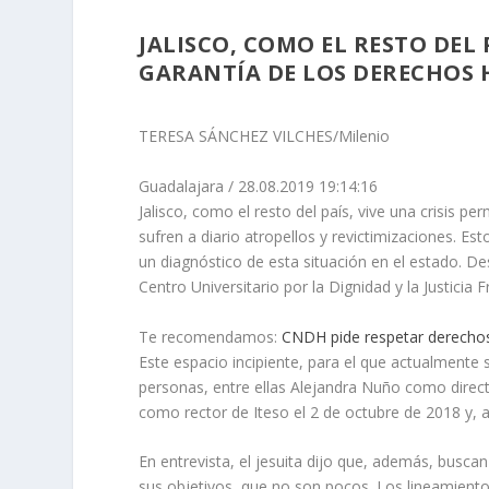
JALISCO, COMO EL RESTO DEL 
GARANTÍA DE LOS DERECHOS
TERESA SÁNCHEZ VILCHES/Milenio
Guadalajara
/
28.08.2019 19:14:16
Jalisco
, como el resto del país, vive una crisis p
sufren a diario atropellos y revictimizaciones. Est
un diagnóstico de esta situación en el estado. De
Centro Universitario por la Dignidad y la Justicia 
Te recomendamos:
CNDH pide respetar derechos
Este espacio incipiente, para el que actualmente 
personas, entre ellas Alejandra Nuño como direct
como rector de Iteso el 2 de octubre de 2018 y, 
En entrevista, el jesuita dijo que, además, busc
sus objetivos, que no son pocos. Los lineamientos