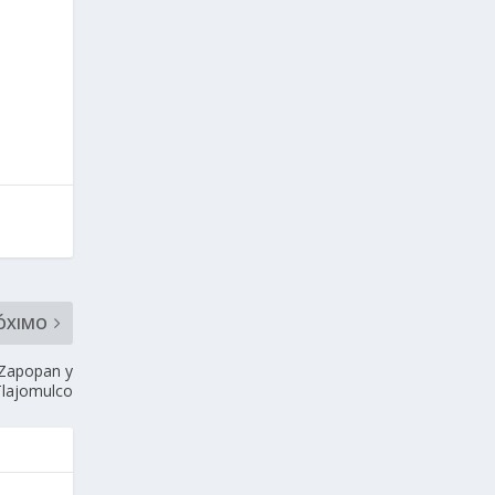
ÓXIMO
 Zapopan y
Tlajomulco