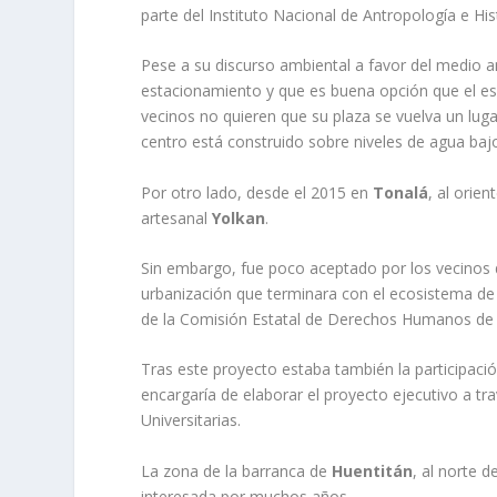
parte del Instituto Nacional de Antropología e His
Pese a su discurso ambiental a favor del medio a
estacionamiento y que es buena opción que el es
vecinos no quieren que su plaza se vuelva un luga
centro está construido sobre niveles de agua baj
Por otro lado, desde el 2015 en
Tonalá
, al orie
artesanal
Yolkan
.
Sin embargo, fue poco aceptado por los vecinos d
urbanización que terminara con el ecosistema d
de la Comisión Estatal de Derechos Humanos de J
Tras este proyecto estaba también la participaci
encargaría de elaborar el proyecto ejecutivo a tr
Universitarias.
La zona de la barranca de
Huentitán
, al norte 
interesada por muchos años.