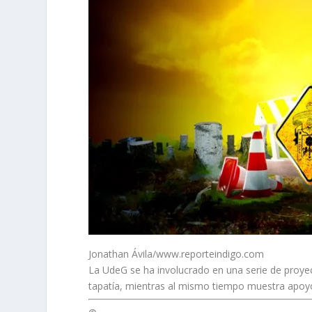
Jonathan Ávila/www.reporteindigo.com
La UdeG se ha involucrado en una serie de proye
tapatía, mientras al mismo tiempo muestra apoy